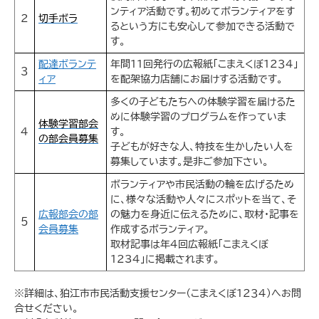
ンティア活動です。初めてボランティアをす
２
切手ボラ
るという方にも安心して参加できる活動で
す。
配達ボランテ
年間１１回発行の広報紙「こまえくぼ１２３４」
３
ィア
を配架協力店舗にお届けする活動です。
多くの子どもたちへの体験学習を届けるた
めに体験学習のプログラムを作っていま
体験学習部会
４
す。
の部会員募集
子どもが好きな人、特技を生かしたい人を
募集しています。是非ご参加下さい。
ボランティアや市民活動の輪を広げるため
に、様々な活動や人々にスポットを当て、そ
広報部会の部
の魅力を身近に伝えるために、取材・記事を
５
会員募集
作成するボランティア。
取材記事は年４回広報紙「こまえくぼ
1234」に掲載されます。
※詳細は、狛江市市民活動支援センター（こまえくぼ１２３４）へお問
合せください。