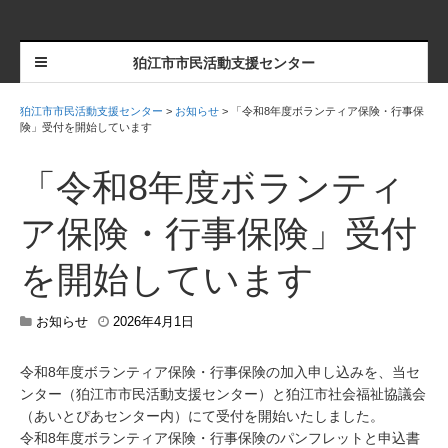
狛江市市民活動支援センター
狛江市市民活動支援センター
>
お知らせ
>
「令和8年度ボランティア保険・行事保
険」受付を開始しています
「令和8年度ボランティ
ア保険・行事保険」受付
を開始しています
2
お知らせ
2026年4月1日
0
2
令和8年度ボランティア保険・行事保険の加入申し込みを、当セ
6
ンター（狛江市市民活動支援センター）と狛江市社会福祉協議会
年
4
（あいとぴあセンター内）にて受付を開始いたしました。
月
令和8年度ボランティア保険・行事保険のパンフレットと申込書
8