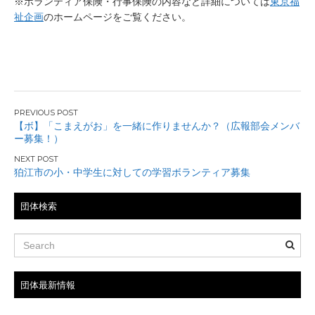
※ボランティア保険・行事保険の内容など詳細については
東京福
祉企画
のホームページをご覧ください。
投
【ボ】「こまえがお」を一緒に作りませんか？（広報部会メンバ
ー募集！）
稿
ナ
狛江市の小・中学生に対しての学習ボランティア募集
ビ
団体検索
ゲ
ー
シ
団体最新情報
ョ