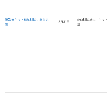
第25回ヤマト福祉財団小倉昌男
公益財団法人 ヤマ
8月31日
賞
団