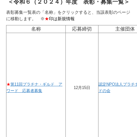
＜令和６（２０２４）年度 表彰・募集一覧＞
表彰募集一覧表の「名称」をクリックすると、当該表彰のページ
に移動します。 ※
★
印は新規情報
名称
応募締切
主催団体
★
第11回プラチナ・ギルド ア
認定NPO法人プラチ
12月15日
ワード 応募者募集
ドの会