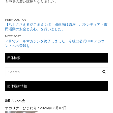
も中身の濃い講座となりました。
投
【活】ささえる＠こまえくぼ 団体向け講座「ボランティア・市
民活動の安全と安心」を行いました。
稿
ナ
７月でメールマガジンを終了しました 今後は公式LINEアカウ
ントへの登録を
ビ
団体検索
ゲ
ー
シ
団体最新情報
ョ
ン
8/5 古い木会
オカリナ ひまわり
/ 2026年08月07日