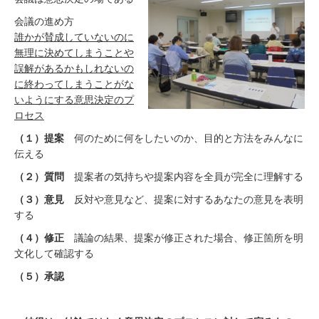
会議の進め方
誰かが賛成していないのに
無理に決めてしまうことや
誤解があるかもしれないの
に終わってしまうことがな
いようにする意思決定のプ
ロセス
（１）提案
何のために何をしたいのか、目的と方法をみんなに
伝える
（２）質問
提案者の気持ちや提案内容を全員が完全に理解する
（３）意見
反対や意見など、提案に対するあなたの意見を表明
する
（４）修正
議論の結果、提案が修正された場合、修正箇所を明
文化して確認する
（５）承認