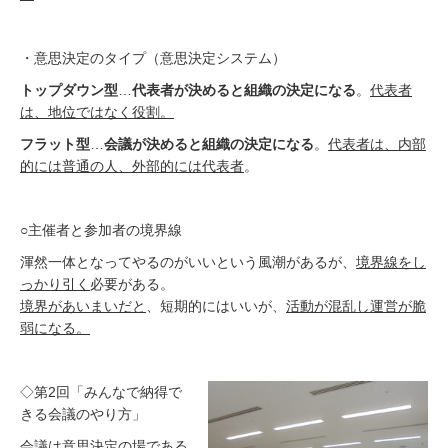
・意思決定のタイプ（意思決定システム）
トップダウン型
…
代表者が決めると組織の決定になる
。
代表者
は、地位ではなく役割。
フラット型
…
会議が決めると組織の決定になる
。
代表者は、内部
的には普通の人、外部的には代表者
。
○主催者と参加者の境界線
渾然一体となってやるのがいいという風潮があるが、
境界線をし
っかり引く
必要がある。
境界があいまいだと
、短期的にはいいが、
活動が混乱し運営が脆
弱になる。
◇第2回「みんなで納得で
きる会議のやり方」
会議は意思決定の場である