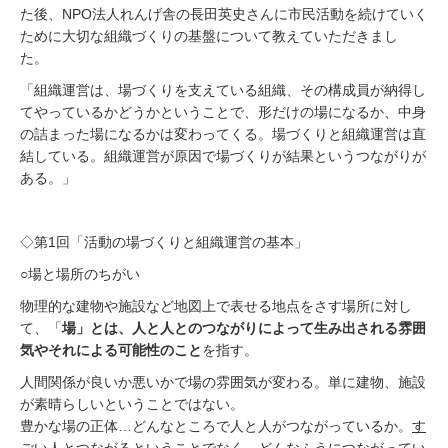
1
た後、NPO法人れんげ舎の長田英史さんに市民活動を続けていく
0
ために大切な組織づくりの基盤について教えていただきまし
月
た。
2
7
「組織運営は、場づくりを支えている組織、その構成員が納得し
日
てやっているかどうかということで、形だけの場になるか、中身
の詰まった場になるかは変わってくる。場づくりと組織運営は直
結している。組織運営が原因で場づくりが結果というつながりが
ある。」
◇第1回「活動の場づくりと組織運営の基本」
○場と場所のちがい
物理的な建物や施設など地図上で表せる地点をさす場所に対し
て、「
場」とは、人と人とのつながりによって生み出される雰囲
気やそれによる可能性のこと
を指す。
人間関係が良いか悪いかで場の雰囲気が変わる。
単に建物、施設
が素晴らしいということではない。
豊かな場の正体…どんなところで人と人がつながっているか。
す