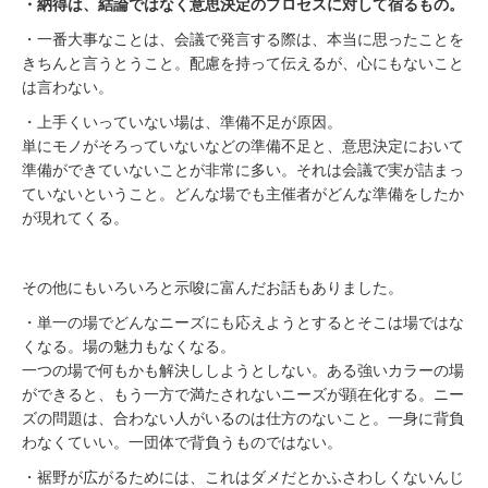
・納得は、結論ではなく意思決定のプロセスに対して宿るもの。
・一番大事なことは、会議で発言する際は、本当に思ったことを
きちんと言うとうこと。配慮を持って伝えるが、心にもないこと
は言わない。
・上手くいっていない場は、準備不足が原因。
単にモノがそろっていないなどの準備不足と、意思決定において
準備ができていないことが非常に多い。それは会議で実が詰まっ
ていないということ。
どんな場でも主催者がどんな準備をしたか
が現れてくる。
その他にもいろいろと示唆に富んだお話もありました。
・単一の場でどんなニーズにも応えようとするとそこは場ではな
くなる。場の魅力もなくなる。
一つの場で何もかも解決ししようとしない。ある強いカラーの場
ができると、もう一方で満たされないニーズが顕在化する。ニー
ズの問題は、合わない人がいるのは仕方のないこと。一身に背負
わなくていい。一団体で背負うものではない。
・裾野が広がるためには、これはダメだとかふさわしくないんじ