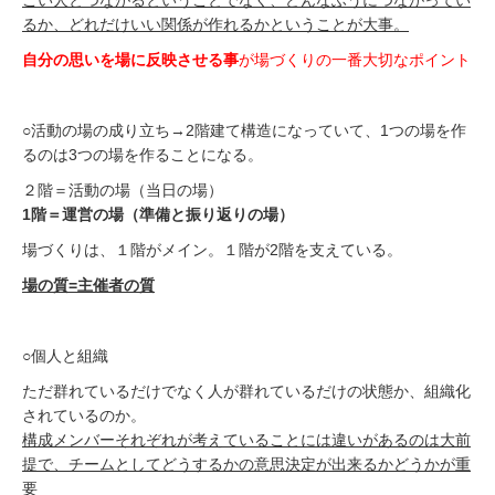
ごい人とつながるということでなく、どんなふうにつながってい
るか、どれだけいい関係が作れるかということが大事。
自分の思いを場に反映させる事
が場づくりの一番大切なポイント
○活動の場の成り立ち→2階建て構造になっていて、1つの場を作
るのは3つの場を作ることになる。
２階＝活動の場（当日の場）
1
階＝運営の場（準備と振り返りの場）
場づくりは、１階がメイン。１階が2階を支えている。
場の質=主催者の質
○個人と組織
ただ群れているだけでなく人が群れているだけの状態か、組織化
されているのか。
構成メンバーそれぞれが考えていることには違いがあるのは大前
提で、チームとしてどうするかの意思決定が出来るかどうかが重
要