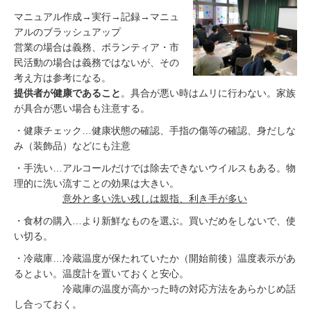
マニュアル作成→実行→記録→マニュ
アルのブラッシュアップ
営業の場合は義務、ボランティア・市
民活動の場合は義務ではないが、その
考え方は参考になる。
提供者が健康であること
。具合が悪い時はムリに行わない。家族
が具合が悪い場合も注意する。
・健康チェック…健康状態の確認、手指の傷等の確認、身だしな
み（装飾品）などにも注意
・手洗い…アルコールだけでは除去できないウイルスもある。物
理的に洗い流すことの効果は大きい。
意外と多い洗い残しは親指、利き手が多い
・食材の購入…より新鮮なものを選ぶ。買いだめをしないで、使
い切る。
・冷蔵庫…冷蔵温度が保たれていたか（開始前後）温度表示があ
るとよい。温度計を置いておくと安心。
冷蔵庫の温度が高かった時の対応方法をあらかじめ話
し合っておく。