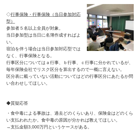
◇
行事保険・行事保険（当日参加対応
型）
参加者５名以上全員が対象。
当日参加型は当日に名簿作成すればよ
い。
宿泊を伴う場合は当日参加対応型では
なく、行事保険となる。
行事区分についてはａ行事、ｂ行事、ｃ行事に分かれているが、
毎年保険会社でリスク区分を算出するので一概に言えない。
区分表に載っていない活動についてはどの行事区分にあたるか問
い合わせしてほしい。
◆質疑応答
・食中毒による事故は、過去どのくらいあり、保険金はどのくら
い支払われたか。食中毒の原因が分かれば教えてほしい。
→支払金額3,000万円というケースがある。