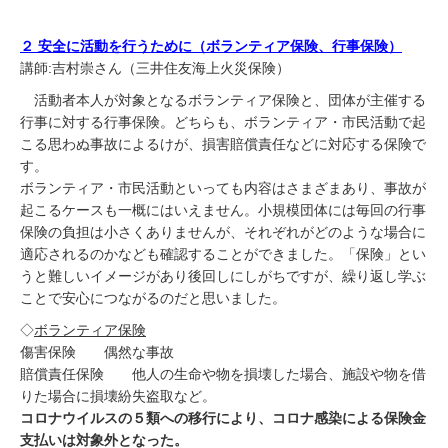
２ 安全に活動を行うために（ボランティア保険、行事保険）
講師:吉村崇さん（三井住友海上火災保険）
活動者本人が対象となるボランティア保険と、団体が主催する
行事に対する行事保険。どちらも、ボランティア・市民活動で起
こる思わぬ事故によるけが、損害賠償責任などに対応する保険で
す。
ボランティア・市民活動といっても内容はさまざまあり、事故が
起こるケースも一概にはいえません。小規模団体には毎回の行事
保険の負担は小さくありませんが、それぞれがどのような場合に
適応されるのかなども確認することができました。
「保険」とい
うと難しいイメージがあり後回しにしがちですが、繰り返し学ぶ
ことで安心につながるのだと思いました。
◇
ボランティア保険
傷害保険 偶然な事故
賠償責任保険 他人の生命や物を損壊した場合、施設や物を借
りた場合に損壊紛失盗取など。
コロナウイルスの５類への移行により、コロナ感染による保険金
支払いは対象外となった。