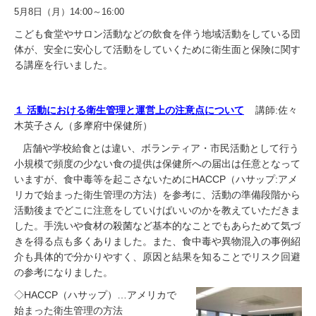
5月8日（月）14:00～16:00
こども食堂やサロン活動などの飲食を伴う地域活動をしている団
体が、安全に安心して活動をしていくために衛生面と保険に関す
る講座を行いました。
１ 活動における衛生管理と運営上の注意点について
講師:佐々
木英子さん（多摩府中保健所）
店舗や学校給食とは違い、ボランティア・市民活動として行う
小規模で頻度の少ない食の提供は保健所への届出は任意となって
いますが、食中毒等を起こさないためにHACCP（ハサップ:アメ
リカで始まった衛生管理の方法）を参考に、活動の準備段階から
活動後までどこに注意をしていけばいいのかを教えていただきま
した。手洗いや食材の殺菌など基本的なことでもあらためて気づ
きを得る点も多くありました。また、食中毒や異物混入の事例紹
介も具体的で分かりやすく、原因と結果を知ることでリスク回避
の参考になりました。
◇HACCP（ハサップ）…アメリカで
始まった衛生管理の方法