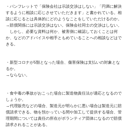
・パンフレットで「保険会社は示談交渉はしない」「円満に解決
するように相談に応じさせていただきます」と書かれている。相
談に応じるとは具体的にどのようなことをしていただけるのか。
→賠償関係には示談交渉はない。保険会社同士の交渉はしない。
しかし、必要な資料は何か、被害側に確認しておくことは何
か、などのアドバイスや相手ともめていることへの相談などはで
きる。
・新型コロナが5類となった場合、傷害保険は支払いの対象とな
るか。
→ならない。
・食中毒の事故がおこった場合に製造物責任法が適応となるので
しょうか。
→代理販売などの場合、製造元が明らかに悪い場合は製造元に賠
償請求できる。
物を預かっている間や加工して提供する場合、管
理期間については責任の所在がボランティア団体になるので賠償
請求されることがある。