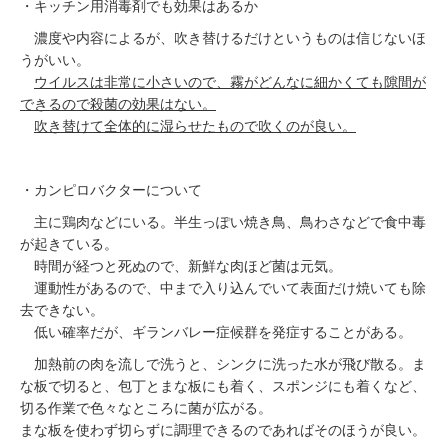
・キッチン用消毒剤でも効果はあるか
濃度や内容によるが、吹き替けるだけというものは信じないほ
うがいい。
ウイルスは非常に小さいので、霧がどんなに細かくても隙間が
できるので殺菌の効果はない。
吹き替けて全体的に湿らせたもので吹くのが良い。
・カンピロバクターについて
主に鶏肉などにいる。半生っぽい焼き鳥、鳥わさなどで食中毒
が起きている。
時間が経つと死ぬので、新鮮な肉ほど菌は元気。
運動性があるので、中まで入り込んでいて表面だけ焼いても除
去できない。
低い確率だが、ギランバレー症候群を発症することがある。
加熱前の肉を流しで洗うと、シンクに洗った水が飛び散る。ま
な板で切ると、包丁とまな板にも着く、スポンジにも着くなど、
切る作業で色々なところに菌が広がる。
まな板を使わず切らずに調理できるのであればそのほうが良い。