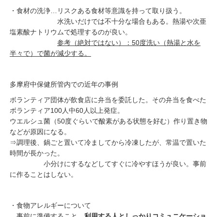
・食材の洗浄…リスクある食材等意識を持って取り扱う。
水洗いだけでは不十分な場合もある。熱湯や次亜
塩素酸ナトリウムで処理するのが良い。
参考（絶対ではない）：50度洗い（熱湯と水を
半々で）で菌が減少する。
多摩府中保健所管内での近年の事例
ボランティア団体が飲食店に弁当を委託した。
その弁当を食べた
ボランティア100人中60人以上発症。
ウエルシュ菌（50度ぐらいで酸素がある状態を好む）作り置き物
などが原因になる。
⇒調理後、鍋ごと置いて冷ましてから冷凍したが、常温で置いた
時間が長かった。
小分けにするなどしてすぐに冷やすほうが良い。
事前
に作ることはしない。
・食物アレルギーについて
事前に準備すること、
利用する人としっかりコミュニケーショ