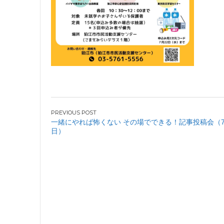
投
一緒にやれば怖くない その場でできる！記事投稿会（7
日）
稿
ナ
ビ
ゲ
ー