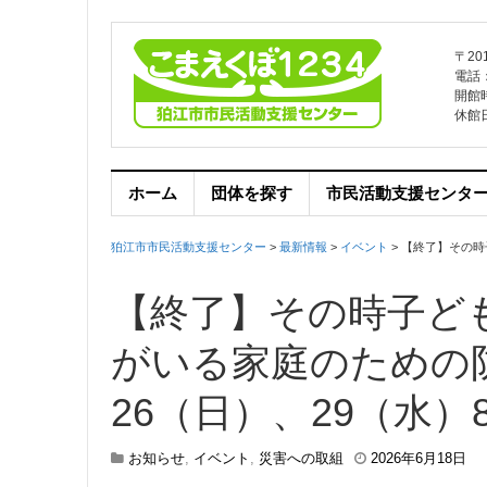
〒20
電話：0
開館
休館
ホーム
団体を探す
市民活動支援センタ
狛江市市民活動支援センター
>
最新情報
>
イベント
>
【終了】その時
【終了】その時子ど
がいる家庭のための
26（日）、29（水）
2
お知らせ
,
イベント
,
災害への取組
2026年6月18日
0