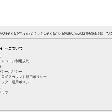
その時子どもを守れますか？小さな子どもがいる家庭のための防災教室全３回 7月26
イトについて
約
ームページ利用規約
項
バシーポリシー
Ｅ公式アカウント運用ポリシー
イッター運用ポリシー
せ
マップ