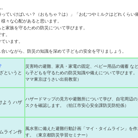
ん。
持っていけばいい？（おもちゃ？は）」「おむつやミルクはどれくらい
、様々な心配があると思います。
もと家族を守るための防災について学びます。
です。
けています。
し合いながら、防災の知識を深めて子どもの安全を守りましょう。
？
災害時の避難、家具・家電の固定、ベビー用品の備蓄 な
ざというと
ら子どもを守るための防災知識や備えについて学びます。
ママ東京ぼうさい出前教室）
ハザードマップの見方や避難所について学び、自宅周辺の
よう ハザ
スクを確認します。（狛江市安心安全課防災防犯係）
風水害に備えた避難行動計画「マイ・タイムライン」を作
ムライン作
す。（東京都防災学習セミナー）