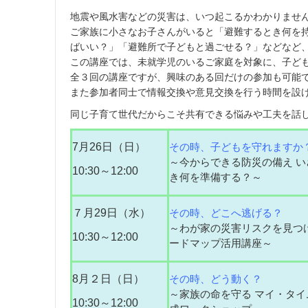
2
地震や風水害などの災害は、いつ起こるかわかりませ
6
ご家族に小さなお子さんがいると「避難するとき何を
年
8
ばいい？」「避難所で子どもと過ごせる？」などなど
月
この講座では、未就学児のいるご家庭を対象に、子ど
6
全３回の講座ですが、興味のある回だけの参加も可能
日
また参加者同士で情報交換や意見交換を行う時間を設
同じ子育て世代だからこそ共有できる悩みや工夫を話
7月26日（日）
その時、子どもを守れますか
～今からできる防災の備え い
10:30～12:00
き何を準備する？～
７月29日（水）
その時、どこへ逃げる？
～わが家の災害リスクを見つけ
10:30～12:00
ードマップ活用講座～
8月２日（日）
その時、どう動く？
～家族の命を守る マイ・タイ
10:30～12:00