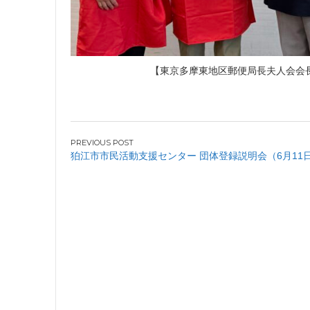
【東京多摩東地区郵便局長夫人会会
投
狛江市市民活動支援センター 団体登録説明会（6月11
稿
ナ
ビ
ゲ
ー