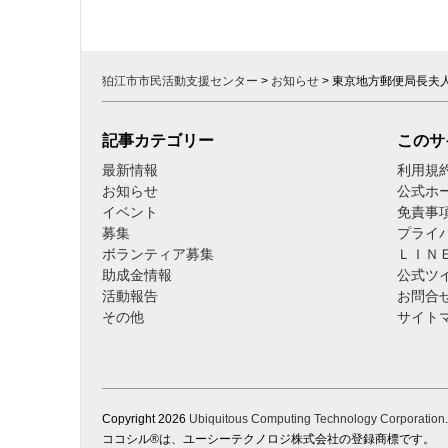
シ
ョ
ン
狛江市市民活動支援センター
>
お知らせ
>
東京地方郵便局長夫
記事カテゴリー
このサ
最新情報
利用規
お知らせ
公式ホ
イベント
免責事
募集
プライ
ボランティア募集
ＬＩＮ
助成金情報
公式ツ
活動報告
お問合
その他
サイト
Copyright
2026
Ubiquitous Computing Technology Corporation
ココシル®は、ユーシーテクノロジ株式会社の登録商標です。