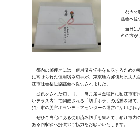
5
月
都内で郵
1
議会へ提
5
日
当日は東
名の方が
都内の郵便局には、使用済み切手を回収するための
に寄せられた使用済み切手が、東京地方郵便局長夫人
江市社会福祉協議会へ提供されました。
提供をされた切手は、、毎月第４金曜日に狛江市市民
いテラス内）で開催される「切手ボラ」の活動を経て
狛江市の災害ボランティアセンターの運営に活用され
ぜひご自宅にある使用済み切手を集めて、狛江市内の
ある回収箱へ提供のご協力をお願いいたします。