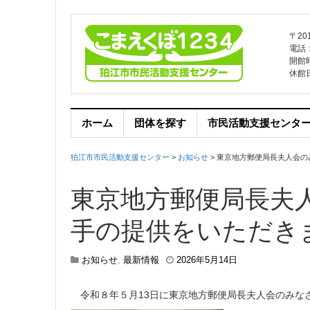
〒20
電話：0
開館
休館
ホーム
団体を探す
市民活動支援センタ
狛江市市民活動支援センター
>
お知らせ
>
東京地方郵便局長夫人会の
東京地方郵便局長夫
手の提供をいただき
2
お知らせ
,
最新情報
2026年5月14日
0
2
令和８年５月13日に東京地方郵便局長夫人会のみな
6
年