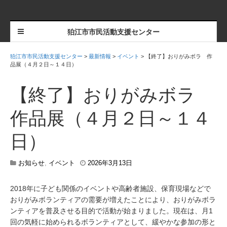
狛江市市民活動支援センター
狛江市市民活動支援センター
>
最新情報
>
イベント
>
【終了】おりがみボラ 作
品展（４月２日～１４日）
【終了】おりがみボラ
作品展（４月２日～１４
日）
2
お知らせ
,
イベント
2026年3月13日
0
2
2018年に子ども関係のイベントや高齢者施設、保育現場などで
6
おりがみボランティアの需要が増えたことにより、おりがみボラ
年
4
ンティアを普及させる目的で活動が始まりました。
現在は、月1
月
回の気軽に始められるボランティアとして、緩やかな参加の形と
1