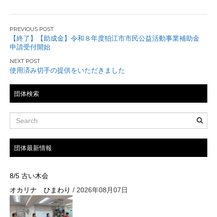
日
投
【終了】【助成金】令和８年度狛江市市民公益活動事業補助金
申請受付開始
稿
ナ
使用済み切手の提供をいただきました
ビ
団体検索
ゲ
ー
シ
団体最新情報
ョ
8/5 古い木会
ン
オカリナ ひまわり
/ 2026年08月07日