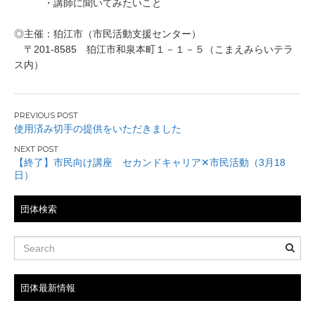
・講師に聞いてみたいこと
◎主催：狛江市（市民活動支援センター）
〒201-8585 狛江市和泉本町１－１－５（こまえみらいテラ
ス内）
投
使用済み切手の提供をいただきました
稿
【終了】市民向け講座 セカンドキャリア✕市民活動（3月18
ナ
日）
ビ
団体検索
ゲ
ー
シ
団体最新情報
ョ