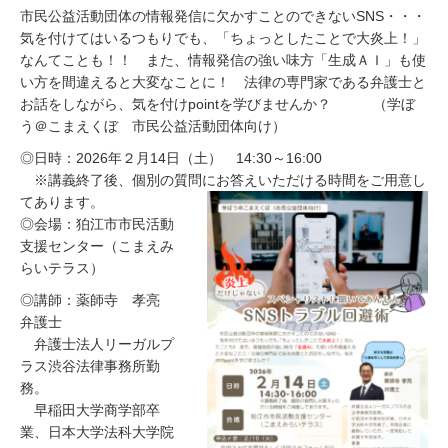
2
市民公益活動団体の情報発信に欠かすことのできないSNS・・・
6
気を付けてはいるつもりでも、「ちょっとしたことで大炎上！」
年
2
なんてことも！！ また、情報発信の強い味方「生成ＡＩ」も使
月
い方を間違えると大変なことに！ 法律の専門家である弁護士と
1
お話をしながら、気を付けpointを学びませんか？ （学ぼ
5
う＠こまえくぼ 市民公益活動団体向け）
日
◎日時：2026年２月14日（土） 14:30～16:00
※講義終了後、個別の質問にお答えいただける時間をご用意し
てあります。
◎会場：狛江市市民活動
支援センター（こまえみ
らいテラス）
◎講師：薬師寺 孝亮
弁護士
弁護士法人リーガルプ
ラス渋谷法律事務所勤
務。
早稲田大学商学部卒
業、日本大学法科大学院