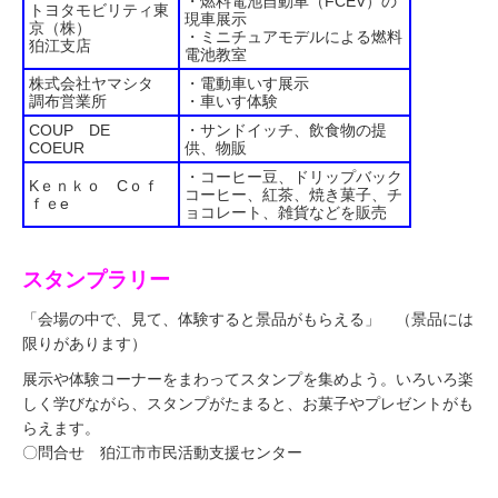
・燃料電池自動車（FCEV）の
トヨタモビリティ東
現車展示
京（株）
・ミニチュアモデルによる燃料
狛江支店
電池教室
株式会社ヤマシタ
・電動車いす展示
調布営業所
・車いす体験
COUP DE
・サンドイッチ、飲食物の提
COEUR
供、物販
・コーヒー豆、ドリップバック
Kｅｎｋｏ Cｏｆ
コーヒー、紅茶、焼き菓子、チ
ｆｅe
ョコレート、雑貨などを販売
スタンプラリー
「会場の中で、見て、体験すると景品がもらえる」
（景品には
限りがあります）
展示や体験コーナーをまわってスタンプを集めよう。いろいろ楽
しく学びながら、スタンプがたまると、お菓子やプレゼントがも
らえます。
〇問合せ 狛江市市民活動支援センター