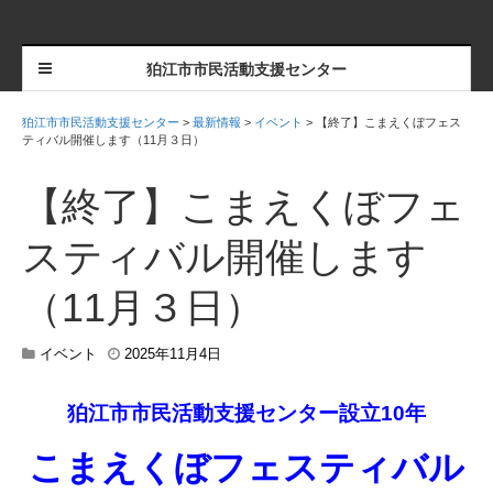
狛江市市民活動支援センター
狛江市市民活動支援センター
>
最新情報
>
イベント
>
【終了】こまえくぼフェス
ティバル開催します（11月３日）
【終了】こまえくぼフェ
スティバル開催します
（11月３日）
2
イベント
2025年11月4日
0
2
狛江市市民活動支援センター設立10年
6
年
2
こまえくぼフェスティバル
月
2