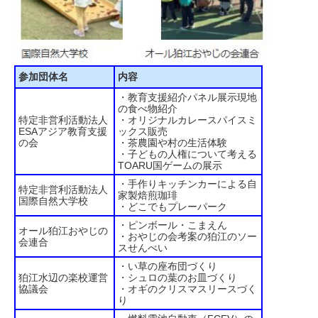
参加団体名
内容
・教育支援紹介パネル展示現地
の食べ物紹介
特定非営利活動法人
・オリジナルカレースパイスミ
ESAアジア教育支援
ックス販売
の会
・茶農園や村の生活体験
・子どもの人権について考える
TOARU国ゲームの展示
・手作りキッチンカーによる自
特定非営利活動法人
家製焙煎珈琲
国際自然大学校
・どこでもプレーパーク
・ピンボール・こまえん
オール狛江おやじの
・おやじの会考案の狛江のソー
会連合
スせんべい
・い草の座布団づくり
狛江水辺の楽校運営
・シュロの葉のお皿づくり
協議会
・オギのクリスマスリースづく
り