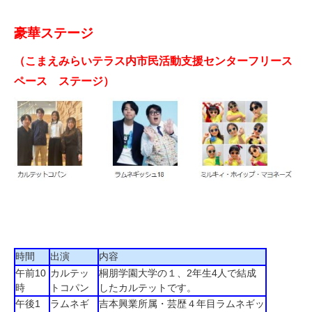
豪華ステージ
（こまえみらいテラス内市民活動支援センターフリース
ペース ステージ）
時間
出演
内容
午前10
カルテッ
桐朋学園大学の１、2年生4人で結成
時
トコパン
したカルテットです。
午後1
ラムネギ
吉本興業所属・芸歴４年目ラムネギッ