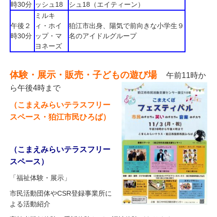
時30分
ッシュ18
シュ18（エイティーン）
ミルキ
午後２
ィ・ホイ
狛江市出身、陽気で前向きな小学生９
時30分
ップ・マ
名のアイドルグループ
ヨネーズ
体験・展示・販売・子どもの遊び場
午前11時か
ら午後4時まで
（こまえみらいテラスフリー
スペース・狛江市民ひろば）
（こまえみらいテラスフリー
スペース）
「福祉体験・展示」
市民活動団体やCSR登録事業所に
よる活動紹介