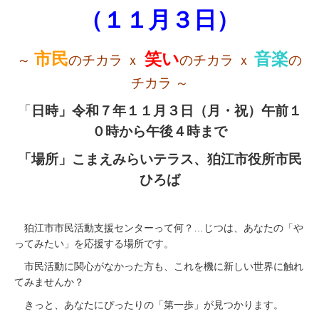
（１１月３日）
日
市民
笑い
音楽
～
のチカラ ｘ
のチカラ ｘ
の
チカラ ～
「
日時」令和７年１１月３日（月・祝）午前１
０時から午後４時まで
「場所」こまえみらいテラス、狛江市役所市民
ひろば
狛江市市民活動支援センターって何？
…じつは、あなたの「や
ってみたい」を応援する場所です。
市民活動に関心がなかった方も、これを機に新しい世界に触れ
てみませんか？
きっと、あなたにぴったりの「第一歩」が見つかります。