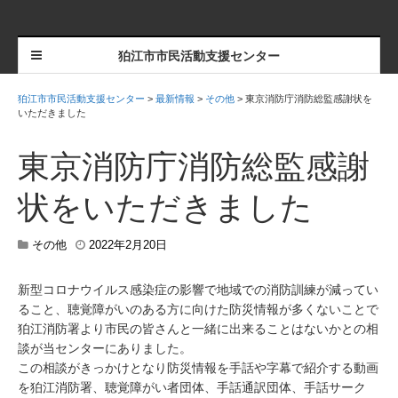
狛江市市民活動支援センター
狛江市市民活動支援センター
>
最新情報
>
その他
>
東京消防庁消防総監感謝状を
いただきました
東京消防庁消防総監感謝
状をいただきました
2
その他
2022年2月20日
0
2
新型コロナウイルス感染症の影響で地域での消防訓練が減ってい
2
ること、聴覚障がいのある方に向けた防災情報が多くないことで
年
2
狛江消防署より市民の皆さんと一緒に出来ることはないかとの相
月
談が当センターにありました。
2
この相談がきっかけとなり防災情報を手話や字幕で紹介する動画
8
を狛江消防署、聴覚障がい者団体、手話通訳団体、手話サーク
日