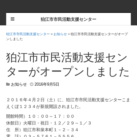
狛江市市民活動支援センター
狛江市市民活動支援センター
>
お知らせ
>
狛江市市民活動支援センターがオープ
ンしました
狛江市市民活動支援セン
ターがオープンしました
2
お知らせ
2016年9月5日
0
1
２０１６年４月２日（土）に、狛江市市民活動支援センターこま
6
えくぼ１２３４が新規開設されました。
年
1
開館時間）１０：００～１７：００
2
休館日）火曜日・祝日・１２／２９～１／３
月
1
住 所）狛江市和泉本町１－２－３４
9
電 話）０３－５７６１－５５５６