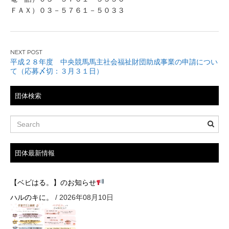
日
ＦＡＸ）０３－５７６１－５０３３
投
平成２８年度 中央競馬馬主社会福祉財団助成事業の申請につい
稿
て（応募〆切：３月３１日）
ナ
団体検索
ビ
ゲ
ー
団体最新情報
シ
【ベビはる。】のお知らせ
ョ
ハルのキに。
/ 2026年08月10日
ン