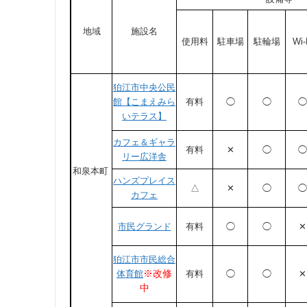
地域
施設名
使用料
駐車場
駐輪場
Wi-
狛江市中央公民
館【こまえみら
有料
◯
◯
◯
いテラス】
カフェ＆ギャラ
有料
✕
◯
◯
リー広洋舎
和泉本町
ハンズプレイス
△
✕
◯
◯
カフェ
市民グランド
有料
◯
◯
✕
狛江市市民総合
※改修
体育館
有料
◯
◯
✕
中