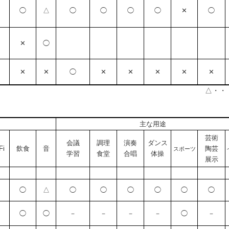
◯
△
◯
◯
◯
◯
✕
◯
✕
◯
✕
✕
◯
✕
✕
✕
✕
✕
△・・
主な用途
芸術
会議
調理
演奏
ダンス
Fi
飲食
音
陶芸
スポーツ
学習
食堂
合唱
体操
展示
◯
△
◯
◯
◯
◯
◯
◯
◯
◯
－
－
－
－
◯
－