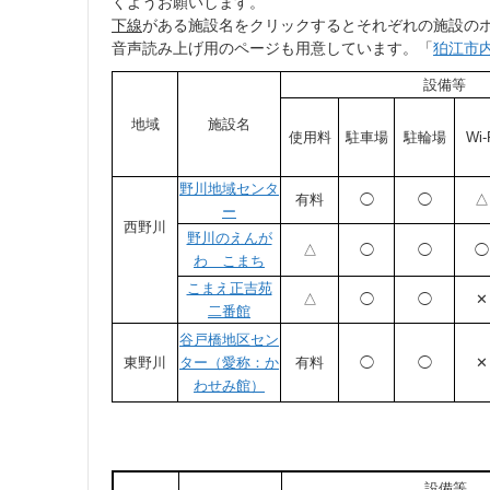
くようお願いします。
下線
がある施設名をクリックするとそれぞれの施設の
音声読み上げ用のページも用意しています。「
狛江市
設備等
地域
施設名
使用料
駐車場
駐輪場
Wi-
野川地域センタ
有料
◯
◯
△
ー
西野川
野川のえんが
△
◯
◯
◯
わ こまち
こまえ正吉苑
△
◯
◯
✕
二番館
谷戸橋地区セン
東野川
ター（愛称：か
有料
◯
◯
✕
わせみ館）
設備等