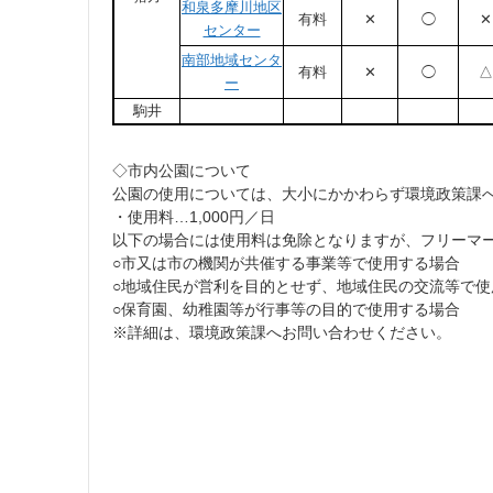
和泉多摩川地区
有料
✕
◯
✕
センター
南部地域センタ
有料
✕
◯
△
ー
駒井
◇市内公園について
公園の使用については、大小にかかわらず環境政策課
・使用料…1,000円／日
以下の場合には使用料は免除となりますが、フリーマ
○市又は市の機関が共催する事業等で使用する場合
○地域住民が営利を目的とせず、地域住民の交流等で使
○保育園、幼稚園等が行事等の目的で使用する場合
※詳細は、環境政策課へお問い合わせください。