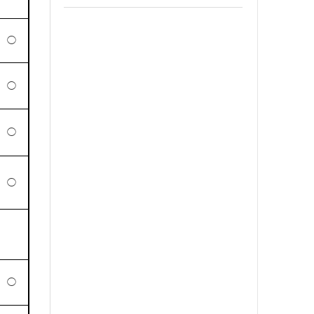
◯
◯
◯
◯
◯