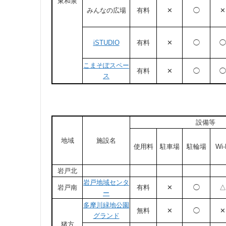
東和泉
みんなの広場
有料
✕
◯
✕
iSTUDIO
有料
✕
◯
◯
こまそぽスペー
有料
✕
◯
◯
ス
設備等
地域
施設名
使用料
駐車場
駐輪場
Wi-
岩戸北
岩戸地域センタ
岩戸南
有料
✕
◯
△
ー
多摩川緑地公園
無料
✕
◯
✕
グランド
猪方