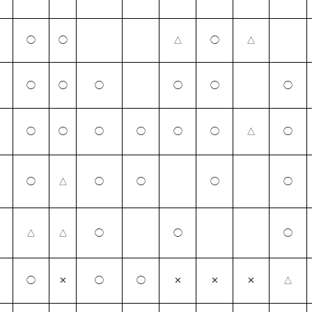
◯
◯
△
◯
△
◯
◯
◯
◯
◯
◯
◯
◯
◯
◯
◯
◯
△
◯
◯
△
◯
◯
◯
◯
△
△
◯
◯
◯
◯
✕
◯
◯
✕
✕
✕
△