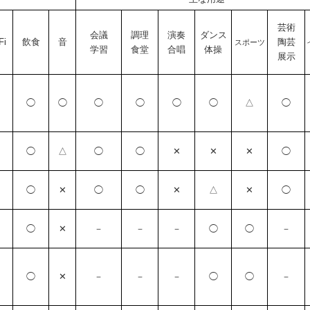
芸術
会議
調理
演奏
ダンス
Fi
飲食
音
陶芸
スポーツ
学習
食堂
合唱
体操
展示
◯
◯
◯
◯
◯
◯
△
◯
◯
△
◯
◯
✕
✕
✕
◯
◯
✕
◯
◯
✕
△
✕
◯
◯
✕
－
－
－
◯
◯
－
◯
✕
－
－
－
◯
◯
－