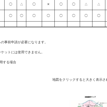
◯
△
◯
✕
◯
◯
△
△
◯
◯
◯
◯
◯
◯
◯
◯
への事前申請が必要になります。
ーケットには使用できません。
用する場合
地図をクリックすると大きく表示さ