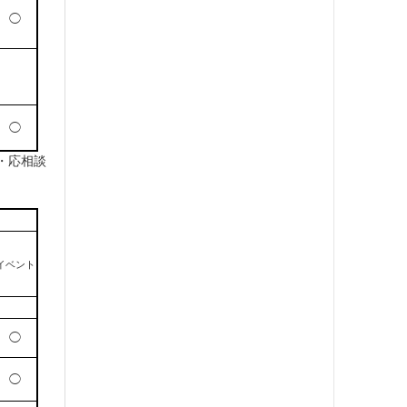
◯
◯
・応相談
イベント
◯
◯