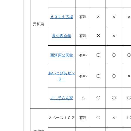
えきまえ広場
有料
✕
✕
✕
元和泉
✕
泉の森会館
有料
✕
西河原公民館
有料
◯
◯
◯
あいとぴあセン
有料
◯
◯
✕
ター
よし子さん家
△
◯
◯
◯
スペース１０２
有料
◯
✕
◯