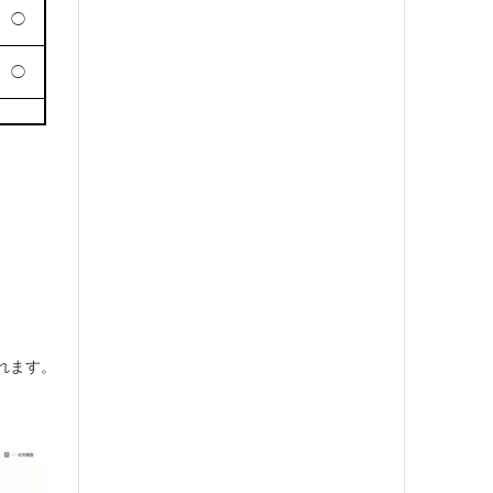
◯
◯
れます。