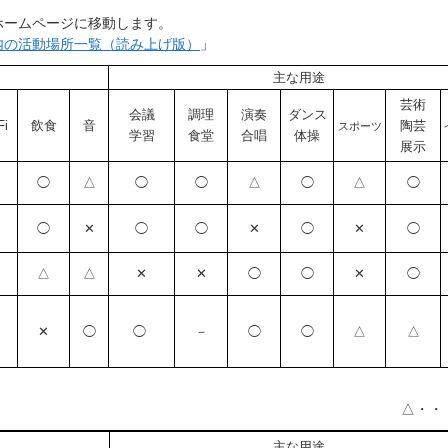
ホームページに移動します。
内の活動場所一覧（読み上げ版）
」
主な用途
芸術
会議
調理
演奏
ダンス
Fi
飲食
音
陶芸
スポーツ
学習
食堂
合唱
体操
展示
◯
△
◯
◯
△
◯
△
◯
◯
✕
◯
◯
✕
◯
✕
◯
△
△
✕
✕
◯
◯
✕
◯
✕
◯
◯
－
◯
◯
△
△
△・・
主な用途