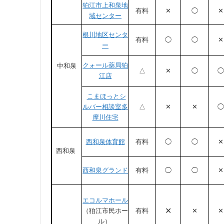
狛江市上和泉地
有料
✕
◯
✕
域センター
根川地区センタ
有料
◯
◯
✕
ー
クォール薬局狛
中和泉
△
✕
◯
◯
江店
こまほっとシ
ルバー相談室多
△
✕
✕
◯
摩川住宅
西和泉体育館
有料
◯
◯
✕
西和泉
西和泉グランド
有料
◯
◯
✕
エコルマホール
✕
（狛江市民ホー
有料
✕
✕
ル）