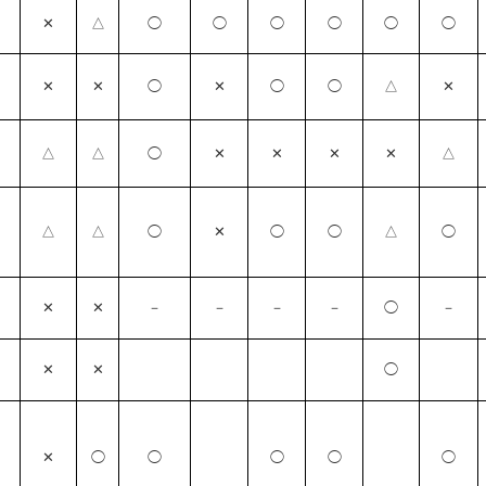
✕
△
◯
◯
◯
◯
◯
◯
✕
✕
◯
✕
◯
◯
△
✕
△
△
◯
✕
✕
✕
✕
△
△
△
◯
✕
◯
◯
△
◯
✕
✕
－
－
－
－
◯
－
✕
✕
◯
✕
◯
◯
◯
◯
◯