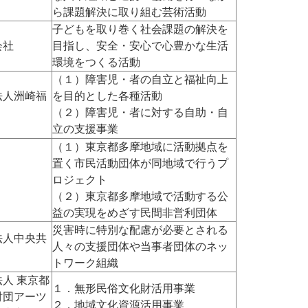
ら課題解決に取り組む芸術活動
子どもを取り巻く社会課題の解決を
会社
目指し、安全・安心で心豊かな生活
環境をつくる活動
（１）障害児・者の自立と福祉向上
法人洲崎福
を目的とした各種活動
（２）障害児・者に対する自助・自
立の支援事業
（１）東京都多摩地域に活動拠点を
置く市民活動団体が同地域で行うプ
ロジェクト
（２）東京都多摩地域で活動する公
益の実現をめざす民間非営利団体
災害時に特別な配慮が必要とされる
法人中央共
人々の支援団体や当事者団体のネッ
トワーク組織
人 東京都
１．無形民俗文化財活用事業
財団アーツ
２．地域文化資源活用事業