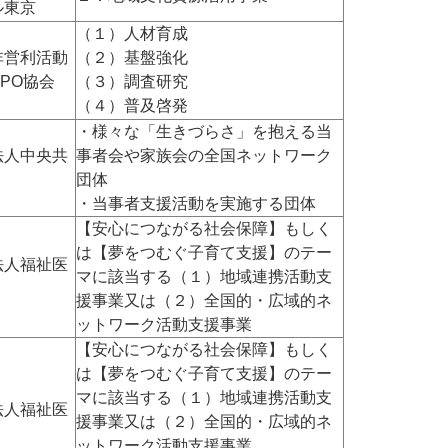
ル東京
（１）人材育成
非営利活動
（２）基盤強化
PO協会
（３）調査研究
（４）普及啓発
・様々な「生きづらさ」を抱える当
法人中央共
事者会や家族会の全国ネットワーク
団体
・当事者支援活動を実施する団体
【安心につながる社会保障】もしく
は【夢をつむぐ子育て支援】のテー
法人福祉医
マに該当する（１）地域連携活動支
援事業又は（２）全国的・広域的ネ
ットワーク活動支援事業
【安心につながる社会保障】もしく
は【夢をつむぐ子育て支援】のテー
マに該当する（１）地域連携活動支
法人福祉医
援事業又は（２）全国的・広域的ネ
ットワーク活動支援事業