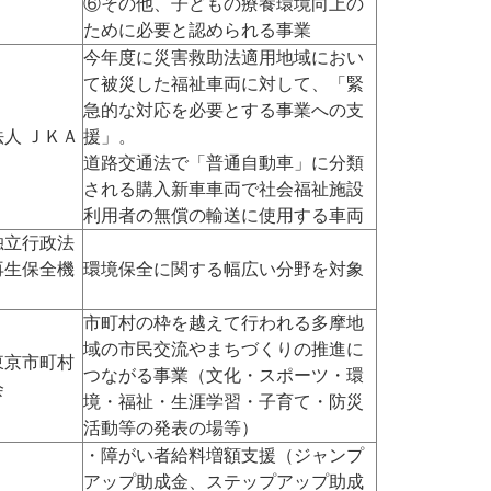
⑥その他、子どもの療養環境向上の
ために必要と認められる事業
今年度に災害救助法適用地域におい
て被災した福祉車両に対して、「緊
急的な対応を必要とする事業への支
人 ＪＫＡ
援」。
道路交通法で「普通自動車」に分類
される購入新車車両で社会福祉施設
利用者の無償の輸送に使用する車両
独立行政法
再生保全機
環境保全に関する幅広い分野を対象
市町村の枠を越えて行われる多摩地
域の市民交流やまちづくりの推進に
東京市町村
つながる事業（文化・スポーツ・環
会
境・福祉・生涯学習・子育て・防災
活動等の発表の場等）
・障がい者給料増額支援（ジャンプ
アップ助成金、ステップアップ助成