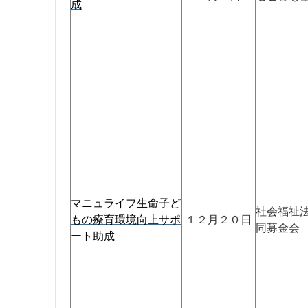
成
マニュライフ生命子ど
社会福祉
もの療育環境向上サポ
１２月２０日
同募金会
ート助成