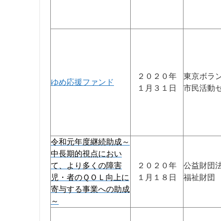
２０２０年
東京ボラ
ゆめ応援ファンド
１月３１日
市民活動
令和元年度継続助成～
中長期的視点におい
て、より多くの障害
２０２０年
公益財団
児・者のＱＯＬ向上に
１月１８日
福祉財団
寄与する事業への助成
～