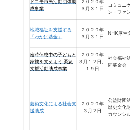
ドコモ市民活動団体助
２０２０年
コミュニ
成事業
３月３１日
ン・ファ
地域福祉を支援する
２０２０年
NHK厚生
「わかば基金」
３月３１日
臨時休校中の子どもと
２０２０年
社会福祉
家族を支えよう 緊急
３月１２日、
同募金会
支援活動助成事業
１９日
公益財団
芸術文化による社会支
２０２０年
歴史文化
援助成
３月２日
カウンシ