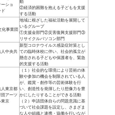
動
ケーショ
②経済的困難を抱える子どもを支援
ンド
する活動
地域に根ざした福祉活動を展開して
いるグループ
文化事業団
①支援金部門②災害復興支援部門③
リサイクルパソコン部門
新型コロナウイルス感染症対策とし
法人中央共
ての臨時休校に伴い、社会的孤立が
懸念される子どもや保護者を、緊急
的支援する活動
（１）社会的な環境により芸術の体
験や参加の機会を制限されている人
が、鑑賞・創作等の芸術体験を行
法人東京都
い、創造性を発揮したり想像力を豊
財団アーツ
かにしたりすることができる活動
ル東京
（２）申請団体自らの問題意識に基
づいて社会課題を設定し、さまざま
な人や組織と連携・協働を行いなが