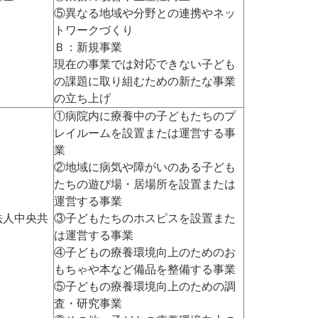
⑤異なる地域や分野との連携やネッ
トワークづくり
Ｂ：新規事業
現在の事業では対応できない子ども
の課題に取り組むための新たな事業
の立ち上げ
①病院内に療養中の子どもたちのプ
レイルームを設置または運営する事
業
②地域に病気や障がいのある子ども
たちの遊び場・居場所を設置または
運営する事業
法人中央共
③子どもたちのホスピスを設置また
は運営する事業
④子どもの療養環境向上のためのお
もちゃや本など備品を整備する事業
⑤子どもの療養環境向上のための調
査・研究事業