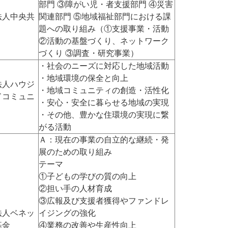
部門 ③障がい児・者支援部門 ④災害
法人中央共
関連部門 ⑤地域福祉部門における課
題への取り組み（①支援事業・活動
②活動の基盤づくり、ネットワーク
づくり ③調査・研究事業）
・社会のニーズに対応した地域活動
・地域環境の保全と向上
法人ハウジ
・地域コミュニティの創造・活性化
ドコミュニ
・安心・安全に暮らせる地域の実現
・その他、豊かな住環境の実現に繋
がる活動
Ａ：現在の事業の自立的な継続・発
展のための取り組み
テーマ
①子どもの学びの質の向上
②担い手の人材育成
③広報及び支援者獲得やファンドレ
法人ベネッ
イジングの強化
基金
④業務の改善や生産性向上