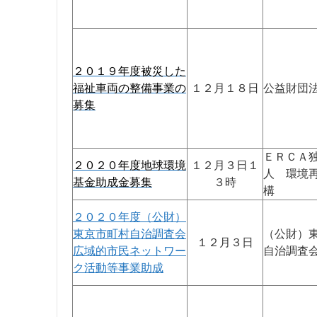
２０１９年度被災した
福祉車両の整備事業の
１２月１８日
公益財団法
募集
ＥＲＣＡ
２０２０年度地球環境
１２月３日１
人 環境
基金助成金募集
３時
構
２０２０年度（公財）
東京市町村自治調査会
（公財）
１２月３日
広域的市民ネットワー
自治調査
ク活動等事業助成