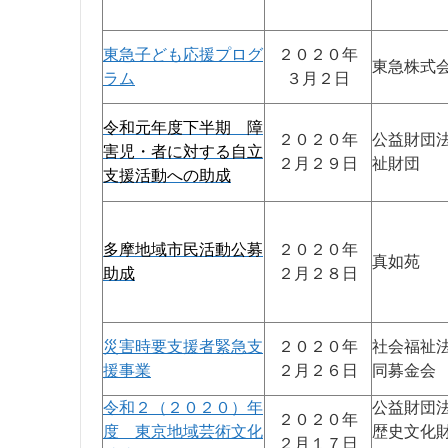
東急子ども応援プログ
２０２０年
東急株式
ラム
３月２日
令和元年度下半期 障
２０２０年
公益財団
害児・者に対する自立
２月２９日
祉財団
支援活動への助成
多摩地域市民活動公募
２０２０年
真如苑
助成
２月２８日
災害時要支援者緊急支
２０２０年
社会福祉
援事業
２月２６日
同募金会
令和２（２０２０）年
公益財団法
２０２０年
度 東京地域芸術文化
歴史文化
２月１７日