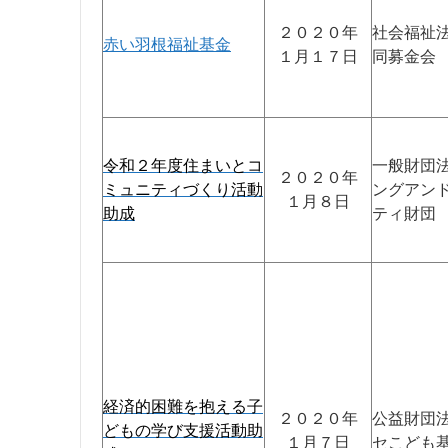
２０２０年
社会福祉
赤い羽根福祉基金
１月１７日
同募金会
令和２年度住まいとコ
一般財団
２０２０年
ミュニティづくり活動
ングアン
１月８日
助成
ティ財団
経済的困難を抱える子
２０２０年
公益財団
どもの学び支援活動助
１月７日
セこども