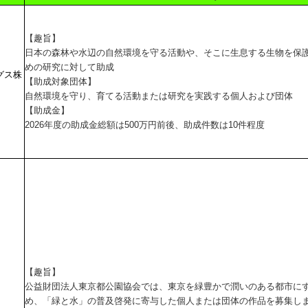
【趣旨】
日本の森林や水辺の自然環境を守る活動や、そこに生息する生物を保
めの研究に対して助成
グス株
【助成対象団体】
自然環境を守り、育てる活動または研究を実践する個人および団体
【助成金】
2026年度の助成金総額は500万円前後、助成件数は10件程度
【趣旨】
公益財団法人東京都公園協会では、東京を緑豊かで潤いのある都市に
め、「緑と水」の普及啓発に寄与した個人または団体の作品を募集し