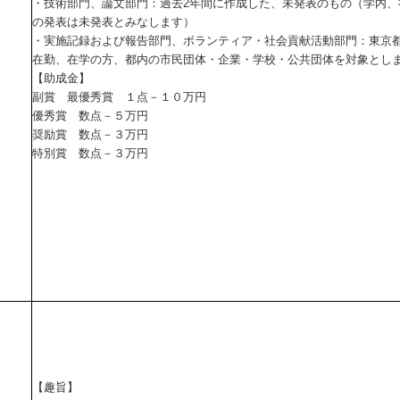
・技術部門、論文部門：過去2年間に作成した、未発表のもの（学内、
の発表は未発表とみなします）
・実施記録および報告部門、ボランティア・社会貢献活動部門：東京
在勤、在学の方、都内の市民団体・企業・学校・公共団体を対象とし
【助成金】
副賞 最優秀賞 １点－１０万円
優秀賞 数点－５万円
奨励賞 数点－３万円
特別賞 数点－３万円
【趣旨】