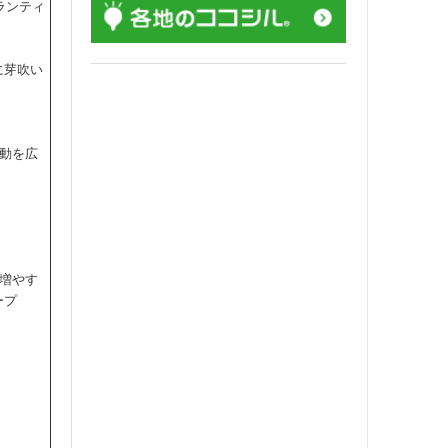
ランティ
に芽吹い
動を広
増やす
ープ