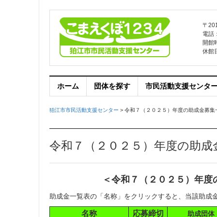
〒20
電話：0
開館
休館
ホーム
団体を探す
市民活動支援センタ
狛江市市民活動支援センター
>
令和７（２０２５）年度の助成金募集
令和７（２０２５）年度の助成
＜令和７（２０２５）年度
助成金一覧表の「名称」をクリックすると、当該助成
名称
応募締切
助成団体