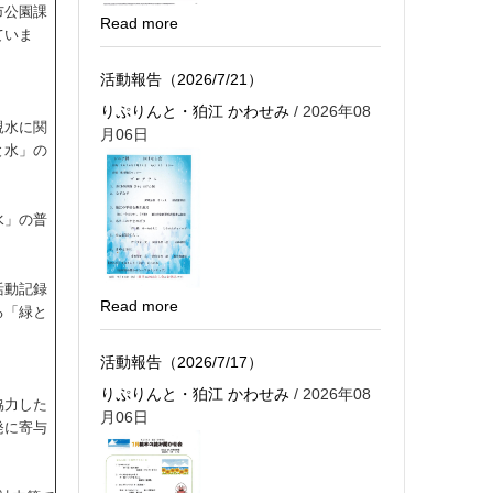
市公園課
Read more
ていま
活動報告（2026/7/21）
りぷりんと・狛江 かわせみ
/ 2026年08
親水に関
月06日
と水」の
水」の普
活動記録
Read more
る「緑と
活動報告（2026/7/17）
りぷりんと・狛江 かわせみ
/ 2026年08
協力した
月06日
発に寄与