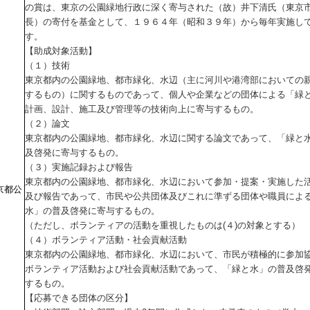
の賞は、東京の公園緑地行政に深く寄与された（故）井下清氏（東京
長）の寄付を基金として、１９６４年（昭和３９年）から毎年実施し
す。
【助成対象活動】
（１）技術
東京都内の公園緑地、都市緑化、水辺（主に河川や港湾部においての
するもの）に関するものであって、個人や企業などの団体による「緑
計画、設計、施工及び管理等の技術向上に寄与するもの。
（２）論文
東京都内の公園緑地、都市緑化、水辺に関する論文であって、「緑と
及啓発に寄与するもの。
（３）実施記録および報告
東京都内の公園緑地、都市緑化、水辺において参加・提案・実施した
京都公
及び報告であって、市民や公共団体及びこれに準ずる団体や職員によ
水」の普及啓発に寄与するもの。
（ただし、ボランティアの活動を重視したものは(４)の対象とする）
（４）ボランティア活動・社会貢献活動
東京都内の公園緑地、都市緑化、水辺において、市民が積極的に参加
ボランティア活動および社会貢献活動であって、「緑と水」の普及啓
するもの。
【応募できる団体の区分】