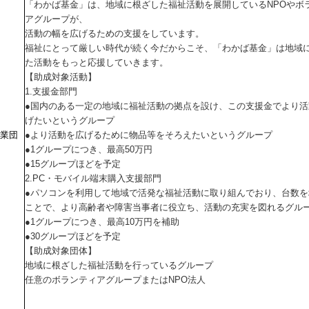
「わかば基金」は、地域に根ざした福祉活動を展開しているNPOやボ
アグループが、
活動の幅を広げるための支援をしています。
福祉にとって厳しい時代が続く今だからこそ、「わかば基金」は地域
た活動をもっと応援していきます。
【助成対象活動】
1.支援金部門
●国内のある一定の地域に福祉活動の拠点を設け、この支援金でより活
げたいというグループ
事業団
●より活動を広げるために物品等をそろえたいというグループ
●1グループにつき、最高50万円
●15グループほどを予定
2.PC・モバイル端末購入支援部門
●パソコンを利用して地域で活発な福祉活動に取り組んでおり、台数を
ことで、より高齢者や障害当事者に役立ち、活動の充実を図れるグル
●1グループにつき、最高10万円を補助
●30グループほどを予定
【助成対象団体】
地域に根ざした福祉活動を行っているグループ
任意のボランティアグループまたはNPO法人