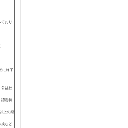
っており
在
でに終了
・公益社
、認定特
以上の継
作成など