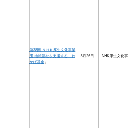
第38回 ＮＨＫ厚生文化事業
団 地域福祉を支援する「わ
3月26日
NHK厚生文化
かば基金
」