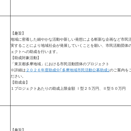
【趣旨】
地域に密着した細やかな活動や新しい発想による斬新な企画など市民
実することにより地域社会が発展していくことを願い、市民活動団体
ェクトへの助成を行います。
【助成対象活動】
「東京都多摩地域」における市民活動団体のプロジェクト
※詳細は
２０２６年度助成分｢多摩地域市民活動公募助成｣
のご案内を
ださい。
【助成金】
１プロジェクトあたりの助成上限金額 Ⅰ型２５万円、Ⅱ型５０万円
【趣旨】