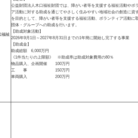
公益財団法人木口福祉財団では、障がい者等を支援する福祉活動やボ
ア活動に対する助成を通じてやさしく住みやすい地域社会の創造に資
を目的として、障がい者等を支援する福祉活動、ボランティア活動に
団体・グループへの助成を行います。
【助成対象活動】
口福祉
2026年9月1日～2027年8月31日までの1年簡に開始し完了する事業
【助成金】
助成総額 6,000万円
《1件当たりの上限額》 ※助成率は助成対象費用の80％
物品購入、企画開催 100万円
工 事 150万円
車両購入 200万円