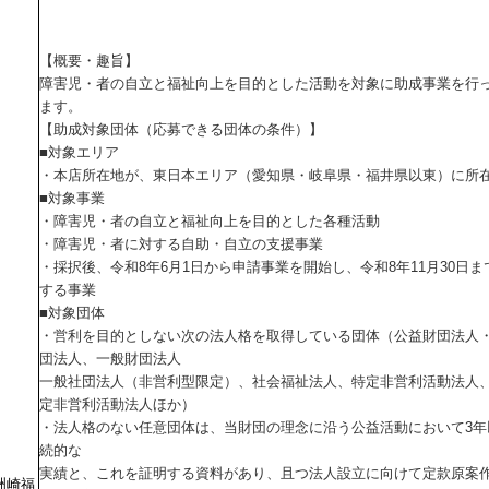
【概要・趣旨】
障害児・者の自立と福祉向上を目的とした活動を対象に助成事業を行
ます。
【助成対象団体（応募できる団体の条件）】
■対象エリア
・本店所在地が、東日本エリア（愛知県・岐阜県・福井県以東）に所
■対象事業
・障害児・者の自立と福祉向上を目的とした各種活動
・障害児・者に対する自助・自立の支援事業
・採択後、令和8年6月1日から申請事業を開始し、令和8年11月30日ま
する事業
■対象団体
・営利を目的としない次の法人格を取得している団体（公益財団法人
団法人、一般財団法人
一般社団法人（非営利型限定）、社会福祉法人、特定非営利活動法人
定非営利活動法人ほか）
・法人格のない任意団体は、当財団の理念に沿う公益活動において3年
続的な
実績と、これを証明する資料があり、且つ法人設立に向けて定款原案
洲崎福